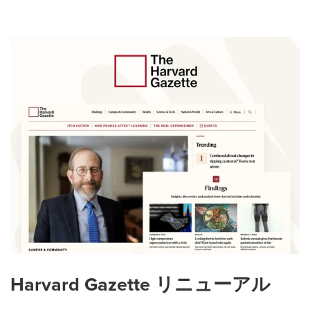
Featured
projects
Harvard Gazette リニューアル