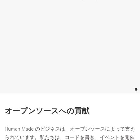
Visit
the
"Who
we
page"
to
find
out
more
about
the
オープンソースへの貢献
team.
Human Made のビジネスは、オープンソースによって支え
られています。私たちは、コードを書き、イベントを開催