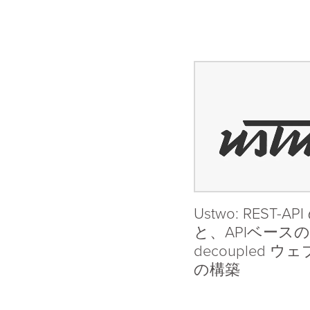
Projects
Overview
Ustwo: REST-A
と、APIベース
decoupled 
の構築