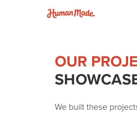
Skip to content
Human Made
OUR PROJ
SHOWCASE
We built these project