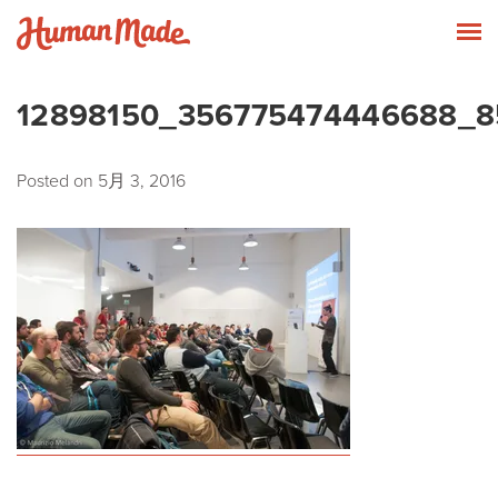
Skip to content
Human Made
T
12898150_356775474446688_
Posted on
5月 3, 2016