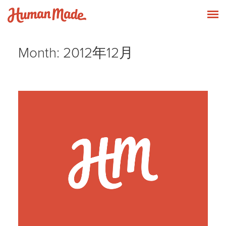
Skip to content
Human Made
T
Month:
2012年12月