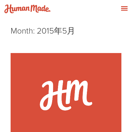
Skip to content
Human Made
T
Month:
2015年5月